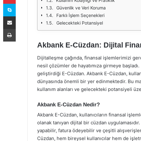
Kullanım Kolaylığı ve Pratiklik
Skype
Güvenlik ve Veri Koruma
Farklı İşlem Seçenekleri
E-Posta ile paylaş
Gelecekteki Potansiyel
Yazdır
Akbank E-Cüzdan: Dijital Fin
Dijitalleşme çağında, finansal işlemlerimizi ge
nesil çözümler de hayatımıza girmeye başladı.
geliştirdiği E-Cüzdan. Akbank E-Cüzdan, kullanıc
dünyasında önemli bir yer edinmektedir. Bu m
kullanım alanları ve gelecekteki potansiyeli üz
Akbank E-Cüzdan Nedir?
Akbank E-Cüzdan, kullanıcıların finansal işleml
olanak tanıyan dijital bir cüzdan uygulamasıdır.
yapabilir, fatura ödeyebilir ve çeşitli alışverişl
Cüzdan, hem bireysel kullanıcılar hem de işletm