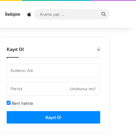
Sitemap
Arama
İletişim
yap
...
Kayıt Ol
Unuttunuz mu?
Beni hatırla
Kayıt Ol