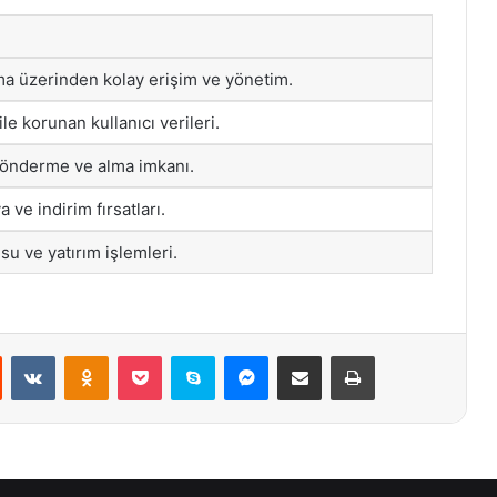
a üzerinden kolay erişim ve yönetim.
ile korunan kullanıcı verileri.
gönderme ve alma imkanı.
ve indirim fırsatları.
u ve yatırım işlemleri.
st
Reddit
VKontakte
Odnoklassniki
Pocket
Skype
Messenger
E-Posta ile paylaş
Yazdır