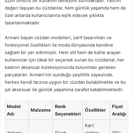
uzun ömürlü bir kullanım deneyimi sunmaktadır. Yatırım
değeri taşıyan bu cüzdanlar, hem günlük yaşamda hem de
özel anlarda kullanıcılarına eşlik edecek şıklıkta
tasarlanmaktadır.
Armani bayan cüzdan modelleri, zarif tasarımları ve
fonksiyonel özellikleri ile moda dünyasında kendine
sağlam bir yer edinmiştir. Hem stil hem de kalite arayan
kullanıcılar için ideal bir seçenek sunan bu cüzdanlar, her
kadının aksesuar koleksiyonunda bulunması gereken
parçalardır. Armani’nin sunduğu çeşitlilik sayesinde,
herkes kendi tarzına uygun bir cüzdan bulabilmekte ve bu
şık aksesuar ile günlük yaşamına zarafet katabilmektedir.
Model
Renk
Fiyat
Malzeme
Özellikler
Adı
Seçenekleri
Aralığı
Kart
Armani
Siyah,
slotları,
150-