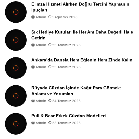
E İmza Hizmeti Alırken Doğru Tercihi Yapmanın
İpuçları
Admin
1 Ağustos 2026
Şık Hediye Kutuları ile Her Anı Daha Değerli Hale
Getirin
Admin
25 Temmuz 2026
Ankara’da Dansla Hem Eğlenin Hem Zinde Kalın
Admin
25 Temmuz 2026
Rüyada Cüzdan İçinde Kağıt Para Görmek:
Anlamı ve Yorumları
Admin
24 Temmuz 2026
Pull & Bear Erkek Cüzdan Modelleri
Admin
23 Temmuz 2026