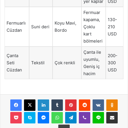
yer kaplar
USD
Fermuar
kapama,
130-
Fermuarlı
Koyu Mavi,
Suni deri
Çoklu
210
Cüzdan
Bordo
kart
USD
bölmeleri
Çanta ile
Çanta
200-
uyumlu,
Seti
Tekstil
Çok renkli
300
Geniş iç
Cüzdan
USD
hacim
Facebook
X
LinkedIn
Tumblr
Pinterest
Reddit
VKontakte
Odnok
Pocket
Skype
Messenger
WhatsApp
Telegram
Viber
Line
E-Posta ile payla
Yazdır