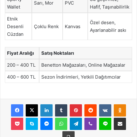
Sarı, Mor
PVC
Wallet
Hafif, Taşınabilirlik
Etnik
Özel desen,
Desenli
Çoklu Renk
Kanvas
Ayarlanabilir askı
Cüzdan
Fiyat Aralığı
Satış Noktaları
200 – 400 TL
Benetton Mağazaları, Online Mağazalar
400 – 600 TL
Sezon İndirimleri, Yetkili Dağıtımcılar
Facebook
X
LinkedIn
Tumblr
Pinterest
Reddit
VKontakte
Odnok
Pocket
Skype
Messenger
WhatsApp
Telegram
Viber
Line
E-Posta ile payla
Yazdır