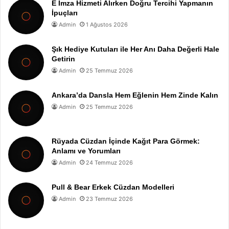
E İmza Hizmeti Alırken Doğru Tercihi Yapmanın
İpuçları
Admin
1 Ağustos 2026
Şık Hediye Kutuları ile Her Anı Daha Değerli Hale
Getirin
Admin
25 Temmuz 2026
Ankara’da Dansla Hem Eğlenin Hem Zinde Kalın
Admin
25 Temmuz 2026
Rüyada Cüzdan İçinde Kağıt Para Görmek:
Anlamı ve Yorumları
Admin
24 Temmuz 2026
Pull & Bear Erkek Cüzdan Modelleri
Admin
23 Temmuz 2026