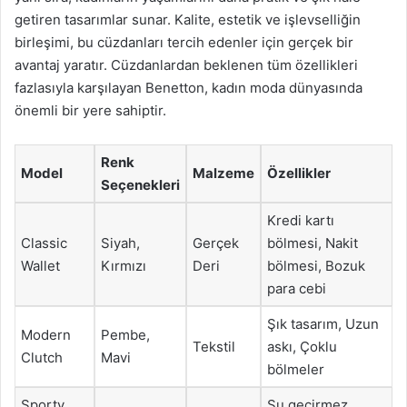
getiren tasarımlar sunar. Kalite, estetik ve işlevselliğin
birleşimi, bu cüzdanları tercih edenler için gerçek bir
avantaj yaratır. Cüzdanlardan beklenen tüm özellikleri
fazlasıyla karşılayan Benetton, kadın moda dünyasında
önemli bir yere sahiptir.
Renk
Model
Malzeme
Özellikler
Seçenekleri
Kredi kartı
Classic
Siyah,
Gerçek
bölmesi, Nakit
Wallet
Kırmızı
Deri
bölmesi, Bozuk
para cebi
Şık tasarım, Uzun
Modern
Pembe,
Tekstil
askı, Çoklu
Clutch
Mavi
bölmeler
Sporty
Su geçirmez,