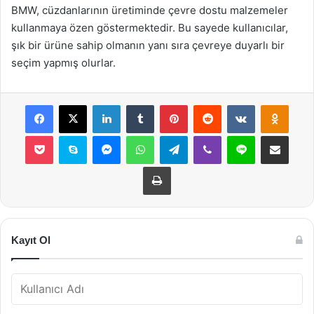
BMW, cüzdanlarının üretiminde çevre dostu malzemeler
kullanmaya özen göstermektedir. Bu sayede kullanıcılar,
şık bir ürüne sahip olmanın yanı sıra çevreye duyarlı bir
seçim yapmış olurlar.
Facebook
X
LinkedIn
Tumblr
Pinterest
Reddit
VKontakte
Odnok
Pocket
Skype
Messenger
WhatsApp
Telegram
Viber
Line
E-Posta ile payla
Yazdır
Kayıt Ol