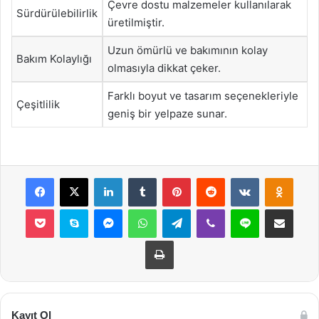
Çevre dostu malzemeler kullanılarak
Sürdürülebilirlik
üretilmiştir.
Uzun ömürlü ve bakımının kolay
Bakım Kolaylığı
olmasıyla dikkat çeker.
Farklı boyut ve tasarım seçenekleriyle
Çeşitlilik
geniş bir yelpaze sunar.
Facebook
X
LinkedIn
Tumblr
Pinterest
Reddit
VKontakte
Odnok
Pocket
Skype
Messenger
WhatsApp
Telegram
Viber
Line
E-Posta ile payla
Yazdır
Kayıt Ol