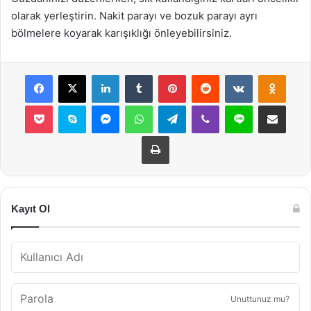
olarak yerleştirin. Nakit parayı ve bozuk parayı ayrı
bölmelere koyarak karışıklığı önleyebilirsiniz.
Facebook
X
LinkedIn
Tumblr
Pinterest
Reddit
VKontakte
Odnok
Pocket
Skype
Messenger
WhatsApp
Telegram
Viber
Line
E-Posta ile payla
Yazdır
Kayıt Ol
Unuttunuz mu?