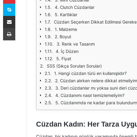
Skype
4. Clutch Cüzdanlar
5. Kartlıklar
E-Posta ile paylaş
Cüzdan Seçerken Dikkat Edilmesi Gereke
Yazdır
1. Malzeme
2. Boyut
3. Renk ve Tasarım
4. İç Düzen
5. Fiyat
SSS (Sıkça Sorulan Sorular)
1. Hangi cüzdan türü en kullanışlıdır?
2. Cüzdan alırken nelere dikkat etmeliyi
3. Deri cüzdanlar mı yoksa suni deri cüzd
4. Cüzdanımı nasıl temizlemeliyim?
5. Cüzdanımda ne kadar para bulundurm
Cüzdan Kadın: Her Tarza Uyg
Cüzdan, bir kadının günlük yaşamında önemli bi