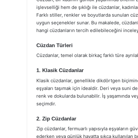
işlevselliği hem de şıklığı ile cüzdanlar, kadınl
Farklı stiller, renkler ve boyutlarda sunulan cüz
uygun seçenekler sunar. Bu makalede, cüzdanları
hangi cüzdanların tercih edilebileceğini incele
Cüzdan Türleri
Cüzdanlar, temel olarak birkaç farklı türe ayrılabi
1. Klasik Cüzdanlar
Klasik cüzdanlar, genellikle dikdörtgen biçimind
eşyaları taşımak için idealdir. Deri veya suni d
renk ve dokularda bulunabilir. İş yaşamında ve
seçimdir.
2. Zip Cüzdanlar
Zip cüzdanlar, fermuarlı yapısıyla eşyaların güv
ederken veya günlük hayatta sıkça kullanılan bu