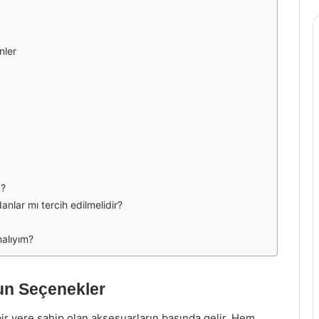
nler
m?
anlar mı tercih edilmelidir?
alıyım?
un Seçenekler
r yere sahip olan aksesuarların başında gelir. Hem