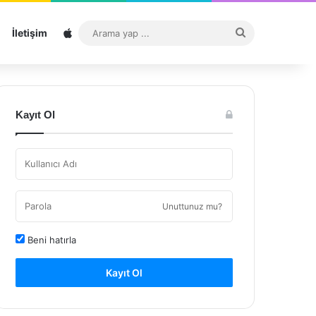
Sitemap
Arama
İletişim
yap
...
Kayıt Ol
Unuttunuz mu?
Beni hatırla
Kayıt Ol