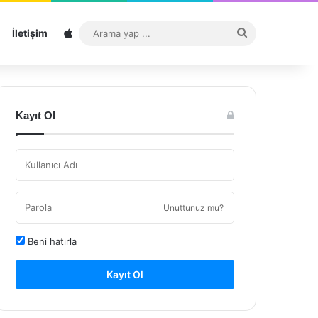
Sitemap
Arama
İletişim
yap
...
Kayıt Ol
Unuttunuz mu?
Beni hatırla
Kayıt Ol