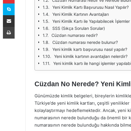
Cüzdan Numarası Nedir ve Nerede Bulun
Skype
Yeni Kimlik Kartı Başvurusu Nasıl Yapılır?
Yeni Kimlik Kartının Avantajları
E-Posta ile paylaş
Yeni Kimlik Kartı ile Yapılabilecek İşlemler
Yazdır
SSS (Sıkça Sorulan Sorular)
Cüzdan numarası nedir?
Cüzdan numarası nerede bulunur?
Yeni kimlik kartı başvurusu nasıl yapılır?
Yeni kimlik kartının avantajları nelerdir?
Yeni kimlik kartı ile hangi işlemler yapılabi
Cüzdan No Nerede? Yeni Kimli
Günümüzde kimlik belgeleri, bireylerin kimlikler
Türkiye’de yeni kimlik kartları, çeşitli yenilikle
kolaylaştırmayı hedeflemektedir. Ancak, yeni kim
numarasının nerede bulunduğu da önemli bir ko
numarasının nerede bulunduğu hakkında bilmeniz