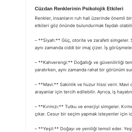
Cüzdan Renklerinin Psikolojik Etkileri
Renkler, insanların ruh hali üzerinde önemli bi
etkileri göz önünde bulundurmak faydalı olabili
– **Siyah:** Güç, otorite ve zarafeti simgeler.
aynı zamanda ciddi bir imaj çizer. İş görüşmeleri
– **Kahverengi:** Doğallığı ve güvenilirliği te
yaratırken, aynı zamanda rahat bir görünüm su
– **Mavi:** Sakinlik ve huzur hissi verir. Mavi
arayanlar için tercih edilebilir. Ayrıca, iş hayatı
– **Kırmızı:** Tutku ve enerjiyi simgeler. Kırmı
çıkar. Cesur bir seçim yapmak isteyenler için id
– **Yeşil:** Doğayı ve yeniliği temsil eder. Ye