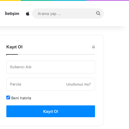
Sitemap
Arama
İletişim
yap
...
Kayıt Ol
Unuttunuz mu?
Beni hatırla
Kayıt Ol