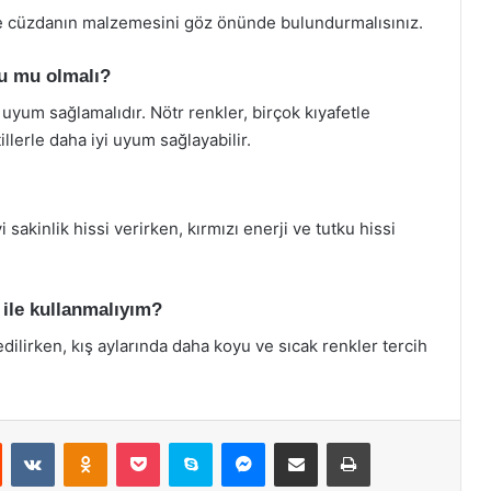
 ve cüzdanın malzemesini göz önünde bulundurmalısınız.
lu mu olmalı?
e uyum sağlamalıdır. Nötr renkler, birçok kıyafetle
illerle daha iyi uyum sağlayabilir.
 sakinlik hissi verirken, kırmızı enerji ve tutku hissi
ile kullanmalıyım?
edilirken, kış aylarında daha koyu ve sıcak renkler tercih
st
Reddit
VKontakte
Odnoklassniki
Pocket
Skype
Messenger
E-Posta ile paylaş
Yazdır