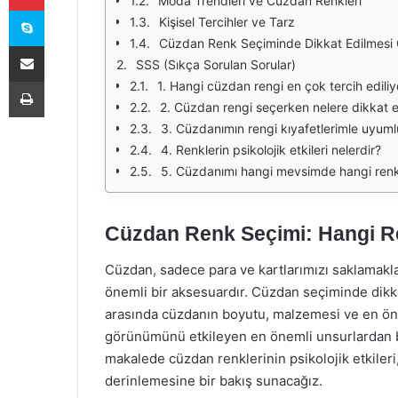
Moda Trendleri ve Cüzdan Renkleri
Skype
Kişisel Tercihler ve Tarz
Cüzdan Renk Seçiminde Dikkat Edilmesi 
E-Posta ile paylaş
SSS (Sıkça Sorulan Sorular)
Yazdır
1. Hangi cüzdan rengi en çok tercih ediliy
2. Cüzdan rengi seçerken nelere dikkat 
3. Cüzdanımın rengi kıyafetlerimle uyuml
4. Renklerin psikolojik etkileri nelerdir?
5. Cüzdanımı hangi mevsimde hangi renk 
Cüzdan Renk Seçimi: Hangi 
Cüzdan, sadece para ve kartlarımızı saklamakla
önemli bir aksesuardır. Cüzdan seçiminde dikka
arasında cüzdanın boyutu, malzemesi ve en öne
görünümünü etkileyen en önemli unsurlardan bi
makalede cüzdan renklerinin psikolojik etkileri,
derinlemesine bir bakış sunacağız.