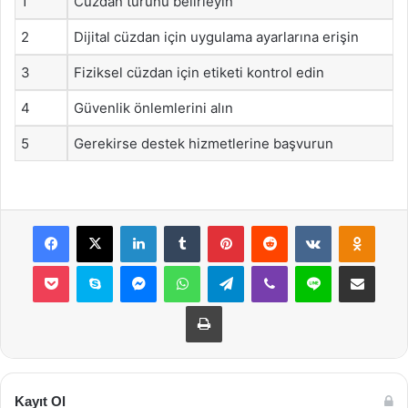
1
Cüzdan türünü belirleyin
2
Dijital cüzdan için uygulama ayarlarına erişin
3
Fiziksel cüzdan için etiketi kontrol edin
4
Güvenlik önlemlerini alın
5
Gerekirse destek hizmetlerine başvurun
Facebook
X
LinkedIn
Tumblr
Pinterest
Reddit
VKontakte
Odnok
Pocket
Skype
Messenger
WhatsApp
Telegram
Viber
Line
E-Posta ile payla
Yazdır
Kayıt Ol