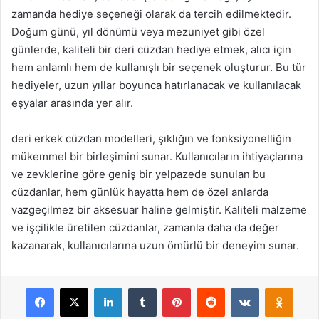
zamanda hediye seçeneği olarak da tercih edilmektedir.
Doğum günü, yıl dönümü veya mezuniyet gibi özel
günlerde, kaliteli bir deri cüzdan hediye etmek, alıcı için
hem anlamlı hem de kullanışlı bir seçenek oluşturur. Bu tür
hediyeler, uzun yıllar boyunca hatırlanacak ve kullanılacak
eşyalar arasında yer alır.
deri erkek cüzdan modelleri, şıklığın ve fonksiyonelliğin
mükemmel bir birleşimini sunar. Kullanıcıların ihtiyaçlarına
ve zevklerine göre geniş bir yelpazede sunulan bu
cüzdanlar, hem günlük hayatta hem de özel anlarda
vazgeçilmez bir aksesuar haline gelmiştir. Kaliteli malzeme
ve işçilikle üretilen cüzdanlar, zamanla daha da değer
kazanarak, kullanıcılarına uzun ömürlü bir deneyim sunar.
Facebook
X
LinkedIn
Tumblr
Pinterest
Reddit
VKontakte
Odnok
Pocket
Skype
Messenger
WhatsApp
Telegram
Viber
Line
E-Posta ile payla