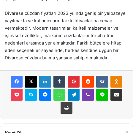
Divarese cüzdan fiyatları 2023 yılında geniş bir yelpazeye
yayılmakta ve kullanıcıların farklı ihtiyaçlarına cevap
vermektedir. Modern tasarımlar, kaliteli malzemeler ve
işlevsel özellikler, markanın cüzdanlarını tercih etme
nedenleri arasında yer almaktadır. Farklı bütçelere hitap
eden seçenekler sayesinde, herkes kendine uygun bir
Divarese cüzdanı bulma şansına sahip olmaktadır.
Facebook
X
LinkedIn
Tumblr
Pinterest
Reddit
VKontakte
Odnok
Pocket
Skype
Messenger
WhatsApp
Telegram
Viber
Line
E-Posta ile payla
Yazdır
Kayıt Ol