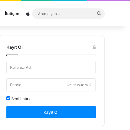
Sitemap
Arama
İletişim
yap
...
Kayıt Ol
Unuttunuz mu?
Beni hatırla
Kayıt Ol