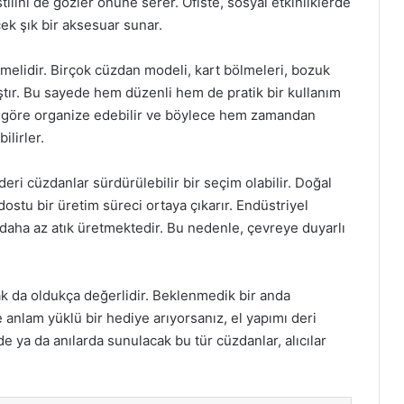
tilini de gözler önüne serer. Ofiste, sosyal etkinliklerde
ek şık bir aksesuar sunar.
emelidir. Birçok cüzdan modeli, kart bölmeleri, bozuk
ıştır. Bu sayede hem düzenli hem de pratik bir kullanım
rına göre organize edebilir ve böylece hem zamandan
ilirler.
deri cüzdanlar sürdürülebilir bir seçim olabilir. Doğal
e dostu bir üretim süreci ortaya çıkarır. Endüstriyel
daha az atık üretmektedir. Bu nedenle, çevreye duyarlı
ak da oldukça değerlidir. Beklenmedik bir anda
e anlam yüklü bir hediye arıyorsanız, el yapımı deri
de ya da anılarda sunulacak bu tür cüzdanlar, alıcılar