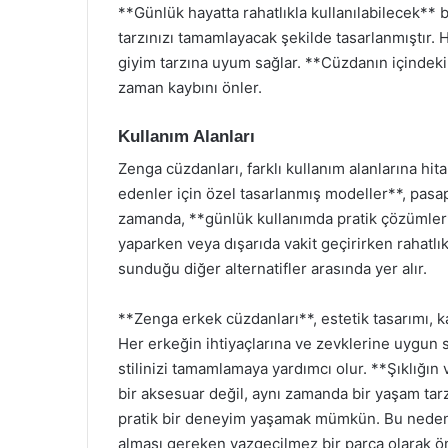
**Günlük hayatta rahatlıkla kullanılabilecek** 
tarzınızı tamamlayacak şekilde tasarlanmıştır
giyim tarzına uyum sağlar. **Cüzdanın içindeki
zaman kaybını önler.
Kullanım Alanları
Zenga cüzdanları, farklı kullanım alanlarına hi
edenler için özel tasarlanmış modeller**, pasapo
zamanda, **günlük kullanımda pratik çözümler*
yaparken veya dışarıda vakit geçirirken rahatlık
sunduğu diğer alternatifler arasında yer alır.
**Zenga erkek cüzdanları**, estetik tasarımı, ka
Her erkeğin ihtiyaçlarına ve zevklerine uygun
stilinizi tamamlamaya yardımcı olur. **Şıklığın
bir aksesuar değil, aynı zamanda bir yaşam tar
pratik bir deneyim yaşamak mümkün. Bu nedenl
alması gereken vazgeçilmez bir parça olarak ö