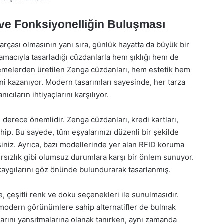
 ve Fonksiyonelliğin Buluşması
rçası olmasının yanı sıra, günlük hayatta da büyük bir
k amacıyla tasarladığı cüzdanlarla hem şıklığı hem de
alzemelerden üretilen Zenga cüzdanları, hem estetik hem
ini kazanıyor. Modern tasarımları sayesinde, her tarza
ıların ihtiyaçlarını karşılıyor.
erece önemlidir. Zenga cüzdanları, kredi kartları,
ahip. Bu sayede, tüm eşyalarınızı düzenli bir şekilde
rsiniz. Ayrıca, bazı modellerinde yer alan RFID koruma
 hırsızlık gibi olumsuz durumlara karşı bir önlem sunuyor.
kaygılarını göz önünde bulundurarak tasarlanmış.
e, çeşitli renk ve doku seçenekleri ile sunulmasıdır.
e modern görünümlere sahip alternatifler de bulmak
rzlarını yansıtmalarına olanak tanırken, aynı zamanda