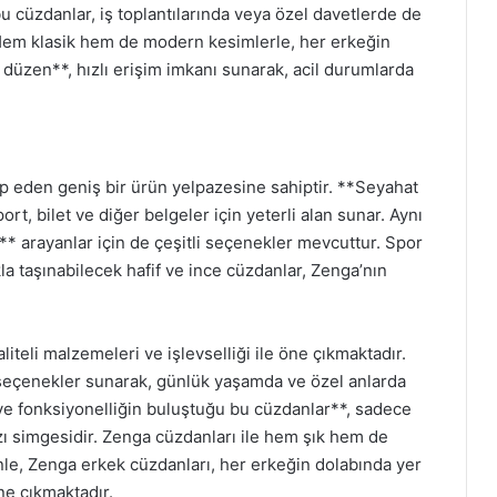
bu cüzdanlar, iş toplantılarında veya özel davetlerde de
. Hem klasik hem de modern kesimlerle, her erkeğin
 düzen**, hızlı erişim imkanı sunarak, acil durumlarda
tap eden geniş bir ürün yelpazesine sahiptir. **Seyahat
rt, bilet ve diğer belgeler için yeterli alan sunar. Aynı
* arayanlar için de çeşitli seçenekler mevcuttur. Spor
la taşınabilecek hafif ve ince cüzdanlar, Zenga’nın
liteli malzemeleri ve işlevselliği ile öne çıkmaktadır.
 seçenekler sunarak, günlük yaşamda ve özel anlarda
 ve fonksiyonelliğin buluştuğu bu cüzdanlar**, sadece
zı simgesidir. Zenga cüzdanları ile hem şık hem de
e, Zenga erkek cüzdanları, her erkeğin dolabında yer
ne çıkmaktadır.