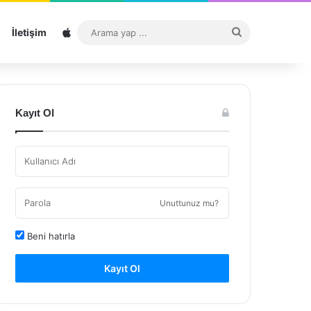
Sitemap
Arama
İletişim
yap
...
Kayıt Ol
Unuttunuz mu?
Beni hatırla
Kayıt Ol