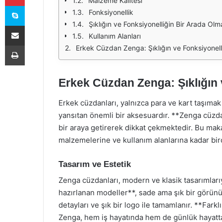
Malzeme Kalitesi
Skype
Fonksiyonellik
Şıklığın ve Fonksiyonelliğin Bir Arada Olm
E-Posta ile paylaş
Kullanım Alanları
Yazdır
Erkek Cüzdan Zenga: Şıklığın ve Fonksiyonell
Erkek Cüzdan Zenga: Şıklığın
Erkek cüzdanları, yalnızca para ve kart taşımak i
yansıtan önemli bir aksesuardır. **Zenga cüzda
bir araya getirerek dikkat çekmektedir. Bu mak
malzemelerine ve kullanım alanlarına kadar bir
Tasarım ve Estetik
Zenga cüzdanları, modern ve klasik tasarımlarıy
hazırlanan modeller**, sade ama şık bir görünüm
detayları ve şık bir logo ile tamamlanır. **Fark
Zenga, hem iş hayatında hem de günlük hayatta