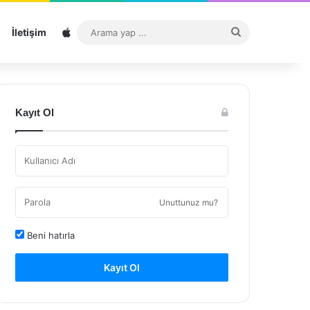
Sitemap
Arama
İletişim
yap
...
Kayıt Ol
Unuttunuz mu?
Beni hatırla
Kayıt Ol