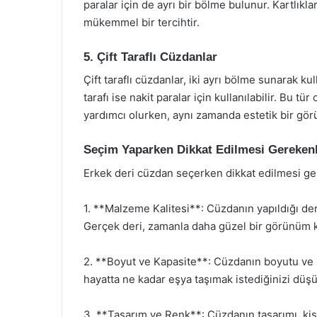
paralar için de ayrı bir bölme bulunur. Kartlıkl
mükemmel bir tercihtir.
5. Çift Taraflı Cüzdanlar
Çift taraflı cüzdanlar, iki ayrı bölme sunarak kull
tarafı ise nakit paralar için kullanılabilir. Bu t
yardımcı olurken, aynı zamanda estetik bir gö
Seçim Yaparken Dikkat Edilmesi Gereken
Erkek deri cüzdan seçerken dikkat edilmesi ge
1. **Malzeme Kalitesi**: Cüzdanın yapıldığı deri 
Gerçek deri, zamanla daha güzel bir görünüm ka
2. **Boyut ve Kapasite**: Cüzdanın boyutu ve iç
hayatta ne kadar eşya taşımak istediğinizi düş
3. **Tasarım ve Renk**: Cüzdanın tasarımı, kişi