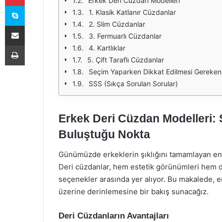
Erkek Deri Cüzdan Modelleri
Skype
1. Klasik Katlanır Cüzdanlar
2. Slim Cüzdanlar
E-Posta ile paylaş
3. Fermuarlı Cüzdanlar
Yazdır
4. Kartlıklar
5. Çift Taraflı Cüzdanlar
Seçim Yaparken Dikkat Edilmesi Gereken
SSS (Sıkça Sorulan Sorular)
Erkek Deri Cüzdan Modelleri: Ş
Buluştuğu Nokta
Günümüzde erkeklerin şıklığını tamamlayan en
Deri cüzdanlar, hem estetik görünümleri hem de d
seçenekler arasında yer alıyor. Bu makalede, er
üzerine derinlemesine bir bakış sunacağız.
Deri Cüzdanların Avantajları