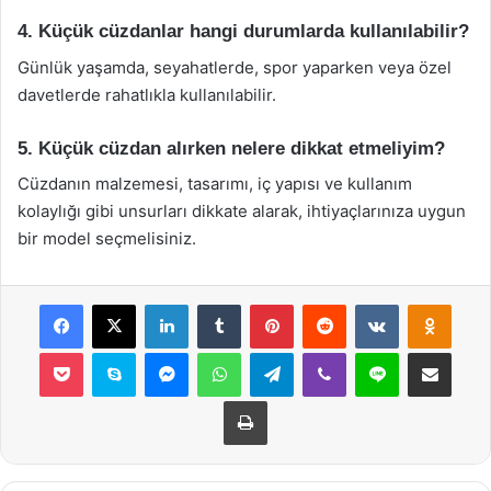
4. Küçük cüzdanlar hangi durumlarda kullanılabilir?
Günlük yaşamda, seyahatlerde, spor yaparken veya özel
davetlerde rahatlıkla kullanılabilir.
5. Küçük cüzdan alırken nelere dikkat etmeliyim?
Cüzdanın malzemesi, tasarımı, iç yapısı ve kullanım
kolaylığı gibi unsurları dikkate alarak, ihtiyaçlarınıza uygun
bir model seçmelisiniz.
Facebook
X
LinkedIn
Tumblr
Pinterest
Reddit
VKontakte
Odnok
Pocket
Skype
Messenger
WhatsApp
Telegram
Viber
Line
E-Posta ile payla
Yazdır