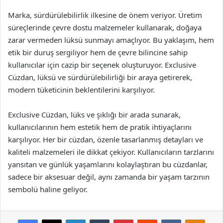
Marka, sürdürülebilirlik ilkesine de önem veriyor. Üretim
süreçlerinde çevre dostu malzemeler kullanarak, doğaya
zarar vermeden lüksü sunmayı amaçlıyor. Bu yaklaşım, hem
etik bir duruş sergiliyor hem de çevre bilincine sahip
kullanıcılar için cazip bir seçenek oluşturuyor. Exclusive
Cüzdan, lüksü ve sürdürülebilirliği bir araya getirerek,
modern tüketicinin beklentilerini karşılıyor.
Exclusive Cüzdan, lüks ve şıklığı bir arada sunarak,
kullanıcılarının hem estetik hem de pratik ihtiyaçlarını
karşılıyor. Her bir cüzdan, özenle tasarlanmış detayları ve
kaliteli malzemeleri ile dikkat çekiyor. Kullanıcıların tarzlarını
yansıtan ve günlük yaşamlarını kolaylaştıran bu cüzdanlar,
sadece bir aksesuar değil, aynı zamanda bir yaşam tarzının
sembolü haline geliyor.
Facebook
X
LinkedIn
Tumblr
Pinterest
Reddit
VKontakte
Odnok