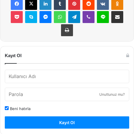
Pocket
Skype
Messenger
WhatsApp
Telegram
Viber
Line
E-Posta ile payla
Yazdır
Kayıt Ol
Unuttunuz mu?
Beni hatırla
Kayıt Ol