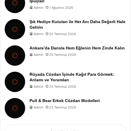
İpuçları
Admin
1 Ağustos 2026
Şık Hediye Kutuları ile Her Anı Daha Değerli Hale
Getirin
Admin
25 Temmuz 2026
Ankara’da Dansla Hem Eğlenin Hem Zinde Kalın
Admin
25 Temmuz 2026
Rüyada Cüzdan İçinde Kağıt Para Görmek:
Anlamı ve Yorumları
Admin
24 Temmuz 2026
Pull & Bear Erkek Cüzdan Modelleri
Admin
23 Temmuz 2026