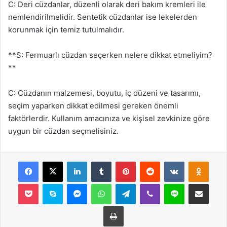
C: Deri cüzdanlar, düzenli olarak deri bakım kremleri ile
nemlendirilmelidir. Sentetik cüzdanlar ise lekelerden
korunmak için temiz tutulmalıdır.
**S: Fermuarlı cüzdan seçerken nelere dikkat etmeliyim?
**
C: Cüzdanın malzemesi, boyutu, iç düzeni ve tasarımı,
seçim yaparken dikkat edilmesi gereken önemli
faktörlerdir. Kullanım amacınıza ve kişisel zevkinize göre
uygun bir cüzdan seçmelisiniz.
Facebook
X
LinkedIn
Tumblr
Pinterest
Reddit
VKontakte
Odnok
Pocket
Skype
Messenger
WhatsApp
Telegram
Viber
Line
E-Posta ile payla
Yazdır