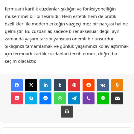
fermuarlı kartlık cüzdanlar, şıklığın ve fonksiyonelliğin
mükemmel bir birleşimidir. Hem estetik hem de pratik
özellikleri ile modern erkeğin vazgeçilmez bir parçası haline
gelmiştir. Bu cüzdanlar, sadece birer aksesuar değil, aynı
zamanda yaşam tarzını yansıtan önemli bir unsurdur.
Şıklığınızı tamamlamak ve günlük yaşamınızı kolaylaştırmak
için fermuarlı kartlık cüzdanları tercih etmek, doğru bir
seçim olacaktır.
Facebook
X
LinkedIn
Tumblr
Pinterest
Reddit
VKontakte
Odnok
Pocket
Skype
Messenger
WhatsApp
Telegram
Viber
Line
E-Posta ile payla
Yazdır