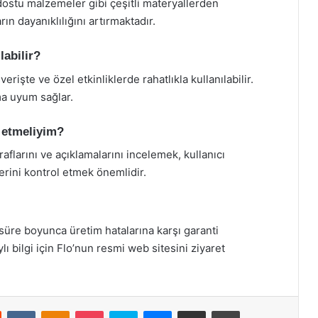
e dostu malzemeler gibi çeşitli materyallerden
ın dayanıklılığını artırmaktadır.
labilir?
erişte ve özel etkinliklerde rahatlıkla kullanılabilir.
ma uyum sağlar.
t etmeliyim?
aflarını ve açıklamalarını incelemek, kullanıcı
rini kontrol etmek önemlidir.
r süre boyunca üretim hatalarına karşı garanti
ı bilgi için Flo’nun resmi web sitesini ziyaret
st
Reddit
VKontakte
Odnoklassniki
Pocket
Skype
Messenger
E-Posta ile paylaş
Yazdır