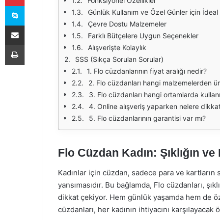
Fonksiyonel Özellikler
Skype
Günlük Kullanım ve Özel Günler için İdeal
Çevre Dostu Malzemeler
E-Posta ile paylaş
Farklı Bütçelere Uygun Seçenekler
Yazdır
Alışverişte Kolaylık
SSS (Sıkça Sorulan Sorular)
1. Flo cüzdanlarının fiyat aralığı nedir?
2. Flo cüzdanları hangi malzemelerden ür
3. Flo cüzdanları hangi ortamlarda kullanıl
4. Online alışveriş yaparken nelere dikka
5. Flo cüzdanlarının garantisi var mı?
Flo Cüzdan Kadın: Şıklığın ve
Kadınlar için cüzdan, sadece para ve kartların s
yansımasıdır. Bu bağlamda, Flo cüzdanları, şıklı
dikkat çekiyor. Hem günlük yaşamda hem de öz
cüzdanları, her kadının ihtiyacını karşılayacak ö