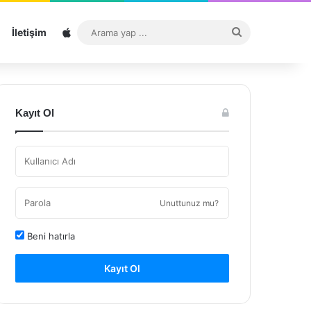
Sitemap
Arama
İletişim
yap
...
Kayıt Ol
Unuttunuz mu?
Beni hatırla
Kayıt Ol