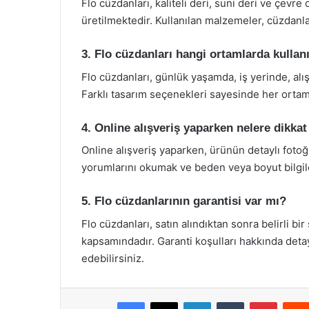
Flo cüzdanları, kaliteli deri, suni deri ve çevr
üretilmektedir. Kullanılan malzemeler, cüzdanlar
3. Flo cüzdanları hangi ortamlarda kullanı
Flo cüzdanları, günlük yaşamda, iş yerinde, alışv
Farklı tasarım seçenekleri sayesinde her orta
4. Online alışveriş yaparken nelere dikka
Online alışveriş yaparken, ürünün detaylı fotoğr
yorumlarını okumak ve beden veya boyut bilgile
5. Flo cüzdanlarının garantisi var mı?
Flo cüzdanları, satın alındıktan sonra belirli bi
kapsamındadır. Garanti koşulları hakkında detayl
edebilirsiniz.
Facebook
X
LinkedIn
Tumblr
Pintere