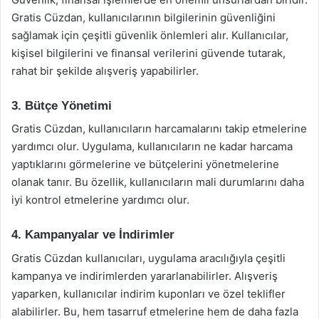
Gratis Cüzdan, kullanıcılarının bilgilerinin güvenliğini
sağlamak için çeşitli güvenlik önlemleri alır. Kullanıcılar,
kişisel bilgilerini ve finansal verilerini güvende tutarak,
rahat bir şekilde alışveriş yapabilirler.
3. Bütçe Yönetimi
Gratis Cüzdan, kullanıcıların harcamalarını takip etmelerine
yardımcı olur. Uygulama, kullanıcıların ne kadar harcama
yaptıklarını görmelerine ve bütçelerini yönetmelerine
olanak tanır. Bu özellik, kullanıcıların mali durumlarını daha
iyi kontrol etmelerine yardımcı olur.
4. Kampanyalar ve İndirimler
Gratis Cüzdan kullanıcıları, uygulama aracılığıyla çeşitli
kampanya ve indirimlerden yararlanabilirler. Alışveriş
yaparken, kullanıcılar indirim kuponları ve özel teklifler
alabilirler. Bu, hem tasarruf etmelerine hem de daha fazla