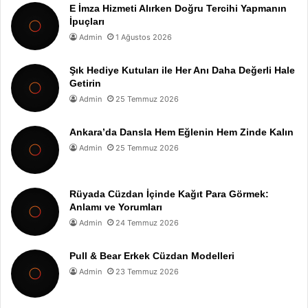
E İmza Hizmeti Alırken Doğru Tercihi Yapmanın
İpuçları
Admin
1 Ağustos 2026
Şık Hediye Kutuları ile Her Anı Daha Değerli Hale
Getirin
Admin
25 Temmuz 2026
Ankara’da Dansla Hem Eğlenin Hem Zinde Kalın
Admin
25 Temmuz 2026
Rüyada Cüzdan İçinde Kağıt Para Görmek:
Anlamı ve Yorumları
Admin
24 Temmuz 2026
Pull & Bear Erkek Cüzdan Modelleri
Admin
23 Temmuz 2026