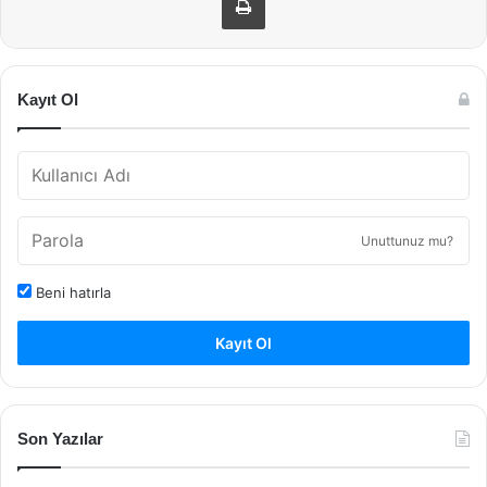
Kayıt Ol
Unuttunuz mu?
Beni hatırla
Kayıt Ol
Son Yazılar