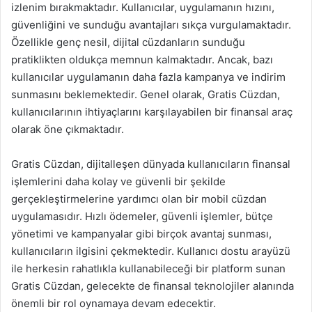
izlenim bırakmaktadır. Kullanıcılar, uygulamanın hızını,
güvenliğini ve sunduğu avantajları sıkça vurgulamaktadır.
Özellikle genç nesil, dijital cüzdanların sunduğu
pratiklikten oldukça memnun kalmaktadır. Ancak, bazı
kullanıcılar uygulamanın daha fazla kampanya ve indirim
sunmasını beklemektedir. Genel olarak, Gratis Cüzdan,
kullanıcılarının ihtiyaçlarını karşılayabilen bir finansal araç
olarak öne çıkmaktadır.
Gratis Cüzdan, dijitalleşen dünyada kullanıcıların finansal
işlemlerini daha kolay ve güvenli bir şekilde
gerçekleştirmelerine yardımcı olan bir mobil cüzdan
uygulamasıdır. Hızlı ödemeler, güvenli işlemler, bütçe
yönetimi ve kampanyalar gibi birçok avantaj sunması,
kullanıcıların ilgisini çekmektedir. Kullanıcı dostu arayüzü
ile herkesin rahatlıkla kullanabileceği bir platform sunan
Gratis Cüzdan, gelecekte de finansal teknolojiler alanında
önemli bir rol oynamaya devam edecektir.