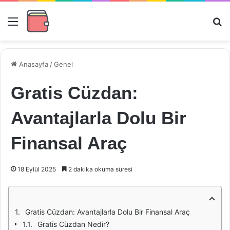
Menü
Ar
Anasayfa
/
Genel
Gratis Cüzdan:
Avantajlarla Dolu Bir
Finansal Araç
18 Eylül 2025
2 dakika okuma süresi
Gratis Cüzdan: Avantajlarla Dolu Bir Finansal Araç
Gratis Cüzdan Nedir?