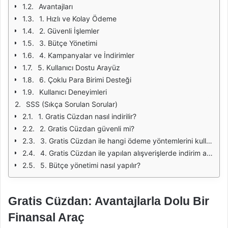
Avantajları
1. Hızlı ve Kolay Ödeme
2. Güvenli İşlemler
3. Bütçe Yönetimi
4. Kampanyalar ve İndirimler
5. Kullanıcı Dostu Arayüz
6. Çoklu Para Birimi Desteği
Kullanıcı Deneyimleri
SSS (Sıkça Sorulan Sorular)
1. Gratis Cüzdan nasıl indirilir?
2. Gratis Cüzdan güvenli mi?
3. Gratis Cüzdan ile hangi ödeme yöntemlerini kullanabilirim?
4. Gratis Cüzdan ile yapılan alışverişlerde indirim alabilir miyim?
5. Bütçe yönetimi nasıl yapılır?
Gratis Cüzdan: Avantajlarla Dolu Bir
Finansal Araç