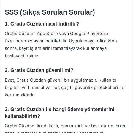
SSS (Sıkça Sorulan Sorular)
1. Gratis Cüzdan nasıl indirilir?
Gratis Cüzdan, App Store veya Google Play Store
üzerinden kolayca indirilebilir. Uygulamayı indirdikten
sonra, kayıt işlemlerini tamamlayarak kullanmaya
başlayabilirsiniz.
2. Gratis Cüzdan güvenli mi?
Evet, Gratis Cüzdan güvenli bir uygulamadır. Kullanıcı
bilgileri ve finansal veriler, çeşitli güvenlik protokolleri ile
korunmaktadır.
3. Gratis Cüzdan ile hangi ödeme yöntemlerini
kullanabilirim?
Gratis Cüzdan, kredi kartı, banka kartı ve bazı durumlarda