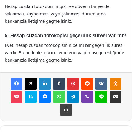
Hesap cüzdan fotokopisini gizli ve güvenli bir yerde
saklamalı, kaybolması veya çalınması durumunda
bankanızla iletişime geçmelisiniz.
5. Hesap cüzdan fotokopisi geçerlilik süresi var mı?
Evet, hesap cüzdan fotokopisinin belirli bir geçerlilik süresi
vardır. Bu nedenle, güncellemelerin yapılması gerektiğinde
bankanızla iletişime geçmelisiniz.
Facebook
X
LinkedIn
Tumblr
Pinterest
Reddit
VKontakte
Odnok
Pocket
Skype
Messenger
WhatsApp
Telegram
Viber
Line
E-Posta ile payla
Yazdır