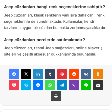
Jeep cüzdanları hangi renk seçeneklerine sahiptir?
Jeep cüzdanları, klasik renklerin yanı sıra daha canlı renk
seçenekleri ile de sunulmaktadır. Kullanıcılar, kendi
tarzlarına uygun bir cüzdan bulmakta zorlanmayacaklardır.
Jeep cüzdanları nerelerde satılmaktadır?
Jeep cüzdanları, resmi Jeep mağazaları, online alışveriş
siteleri ve çeşitli aksesuar dükkanlarında bulunabilir.
Facebook
X
LinkedIn
Tumblr
Pinterest
Reddit
VKontakte
Odnok
Pocket
Skype
Messenger
WhatsApp
Telegram
Viber
Line
E-Posta ile payla
Yazdır