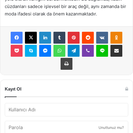
cüzdanları sadece işlevsel bir araç değil, aynı zamanda bir
moda ifadesi olarak da önem kazanmaktadır.
Facebook
X
LinkedIn
Tumblr
Pinterest
Reddit
VKontakte
Odnok
Pocket
Skype
Messenger
WhatsApp
Telegram
Viber
Line
E-Posta ile payla
Yazdır
Kayıt Ol
Unuttunuz mu?