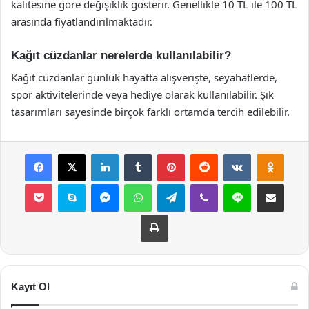
kalitesine göre değişiklik gösterir. Genellikle 10 TL ile 100 TL
arasında fiyatlandırılmaktadır.
Kağıt cüzdanlar nerelerde kullanılabilir?
Kağıt cüzdanlar günlük hayatta alışverişte, seyahatlerde,
spor aktivitelerinde veya hediye olarak kullanılabilir. Şık
tasarımları sayesinde birçok farklı ortamda tercih edilebilir.
Facebook
X
LinkedIn
Tumblr
Pinterest
Reddit
VKontakte
Odnok
Pocket
Skype
Messenger
WhatsApp
Telegram
Viber
Line
E-Posta ile payla
Yazdır
Kayıt Ol