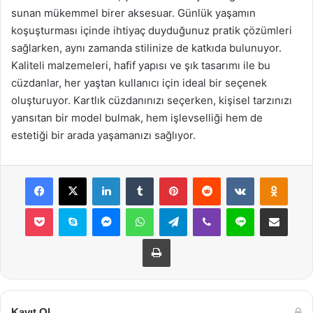
sunan mükemmel birer aksesuar. Günlük yaşamın
koşuşturması içinde ihtiyaç duyduğunuz pratik çözümleri
sağlarken, aynı zamanda stilinize de katkıda bulunuyor.
Kaliteli malzemeleri, hafif yapısı ve şık tasarımı ile bu
cüzdanlar, her yaştan kullanıcı için ideal bir seçenek
oluşturuyor. Kartlık cüzdanınızı seçerken, kişisel tarzınızı
yansıtan bir model bulmak, hem işlevselliği hem de
estetiği bir arada yaşamanızı sağlıyor.
Facebook
X
LinkedIn
Tumblr
Pinterest
Reddit
VKontakte
Odnok
Pocket
Skype
Messenger
WhatsApp
Telegram
Viber
Line
E-Posta ile payla
Yazdır
Kayıt Ol