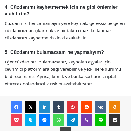
4. Cüzdanımı kaybetmemek için ne gibi önlemler
alabilirim?
Cüzdanınızı her zaman aynı yere koymak, gereksiz belgeleri
cüzdanınızdan çıkarmak ve bir takip cihazı kullanmak,
cüzdanınızı kaybetme riskinizi azaltabilir.
5. Cüzdanımı bulamazsam ne yapmalıyım?
Eğer cüzdanınızı bulamazsanız, kaybolan eşyalar için
çevrimiçi platformlara bilgi verebilir ve yetkililere durumu
bildirebilirsiniz. Ayrıca, kimlik ve banka kartlarınızı iptal
ettirerek dolandırıcılık riskini azaltabilirsiniz.
Facebook
X
LinkedIn
Tumblr
Pinterest
Reddit
VKontakte
Odnok
Pocket
Skype
Messenger
WhatsApp
Telegram
Viber
Line
E-Posta ile payla
Yazdır