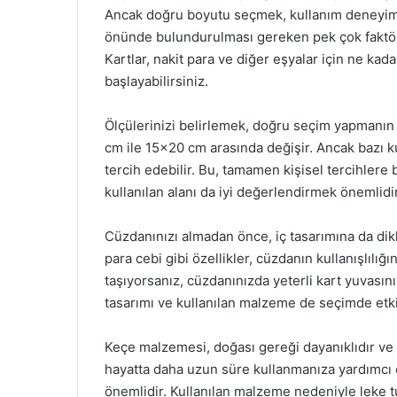
Ancak doğru boyutu seçmek, kullanım deneyimin
önünde bulundurulması gereken pek çok faktör var
Kartlar, nakit para ve diğer eşyalar için ne ka
başlayabilirsiniz.
Ölçülerinizi belirlemek, doğru seçim yapmanın i
cm ile 15×20 cm arasında değişir. Ancak bazı k
tercih edebilir. Bu, tamamen kişisel tercihlere 
kullanılan alanı da iyi değerlendirmek önemlidir
Cüzdanınızı almadan önce, iç tasarımına da dikk
para cebi gibi özellikler, cüzdanın kullanışlılığ
taşıyorsanız, cüzdanınızda yeterli kart yuvasın
tasarımı ve kullanılan malzeme de seçimde etkili
Keçe malzemesi, doğası gereği dayanıklıdır ve 
hayatta daha uzun süre kullanmanıza yardımcı ol
önemlidir. Kullanılan malzeme nedeniyle leke tu