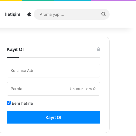
Sitemap
Arama
İletişim
yap
...
Kayıt Ol
Unuttunuz mu?
Beni hatırla
Kayıt Ol