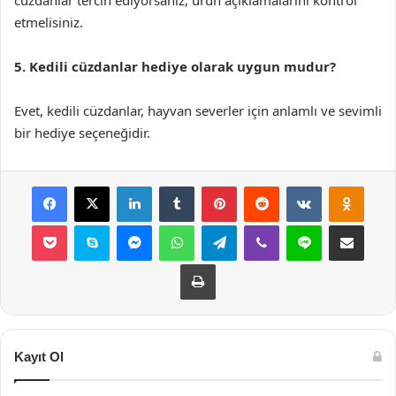
cüzdanlar tercih ediyorsanız, ürün açıklamalarını kontrol
etmelisiniz.
5. Kedili cüzdanlar hediye olarak uygun mudur?
Evet, kedili cüzdanlar, hayvan severler için anlamlı ve sevimli
bir hediye seçeneğidir.
Facebook
X
LinkedIn
Tumblr
Pinterest
Reddit
VKontakte
Odnok
Pocket
Skype
Messenger
WhatsApp
Telegram
Viber
Line
E-Posta ile payla
Yazdır
Kayıt Ol