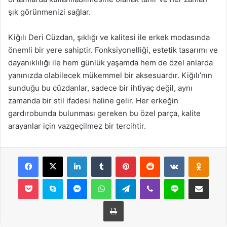
şık görünmenizi sağlar.
Kiğılı Deri Cüzdan, şıklığı ve kalitesi ile erkek modasında
önemli bir yere sahiptir. Fonksiyonelliği, estetik tasarımı ve
dayanıklılığı ile hem günlük yaşamda hem de özel anlarda
yanınızda olabilecek mükemmel bir aksesuardır. Kiğılı’nın
sunduğu bu cüzdanlar, sadece bir ihtiyaç değil, aynı
zamanda bir stil ifadesi haline gelir. Her erkeğin
gardırobunda bulunması gereken bu özel parça, kalite
arayanlar için vazgeçilmez bir tercihtir.
Facebook
X
LinkedIn
Tumblr
Pinterest
Reddit
VKontakte
Odnok
Pocket
Skype
Messenger
WhatsApp
Telegram
Viber
Line
E-Posta ile payla
Yazdır