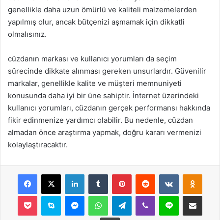
genellikle daha uzun ömürlü ve kaliteli malzemelerden
yapılmış olur, ancak bütçenizi aşmamak için dikkatli
olmalısınız.
cüzdanın markası ve kullanıcı yorumları da seçim
sürecinde dikkate alınması gereken unsurlardır. Güvenilir
markalar, genellikle kalite ve müşteri memnuniyeti
konusunda daha iyi bir üne sahiptir. İnternet üzerindeki
kullanıcı yorumları, cüzdanın gerçek performansı hakkında
fikir edinmenize yardımcı olabilir. Bu nedenle, cüzdan
almadan önce araştırma yapmak, doğru kararı vermenizi
kolaylaştıracaktır.
Facebook
X
LinkedIn
Tumblr
Pinterest
Reddit
VKontakte
Odnok
Pocket
Skype
Messenger
WhatsApp
Telegram
Viber
Line
E-Posta ile payla
Yazdır