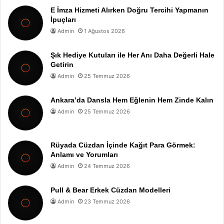
E İmza Hizmeti Alırken Doğru Tercihi Yapmanın
İpuçları
Admin
1 Ağustos 2026
Şık Hediye Kutuları ile Her Anı Daha Değerli Hale
Getirin
Admin
25 Temmuz 2026
Ankara’da Dansla Hem Eğlenin Hem Zinde Kalın
Admin
25 Temmuz 2026
Rüyada Cüzdan İçinde Kağıt Para Görmek:
Anlamı ve Yorumları
Admin
24 Temmuz 2026
Pull & Bear Erkek Cüzdan Modelleri
Admin
23 Temmuz 2026