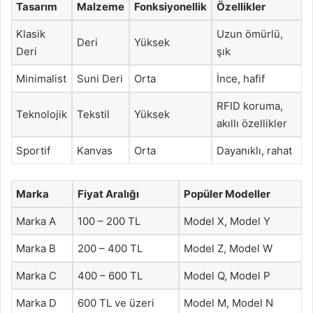
Tasarım
Malzeme
Fonksiyonellik
Özellikler
Klasik
Uzun ömürlü,
Deri
Yüksek
Deri
şık
Minimalist
Suni Deri
Orta
İnce, hafif
RFID koruma,
Teknolojik
Tekstil
Yüksek
akıllı özellikler
Sportif
Kanvas
Orta
Dayanıklı, rahat
Marka
Fiyat Aralığı
Popüler Modeller
Marka A
100 – 200 TL
Model X, Model Y
Marka B
200 – 400 TL
Model Z, Model W
Marka C
400 – 600 TL
Model Q, Model P
Marka D
600 TL ve üzeri
Model M, Model N