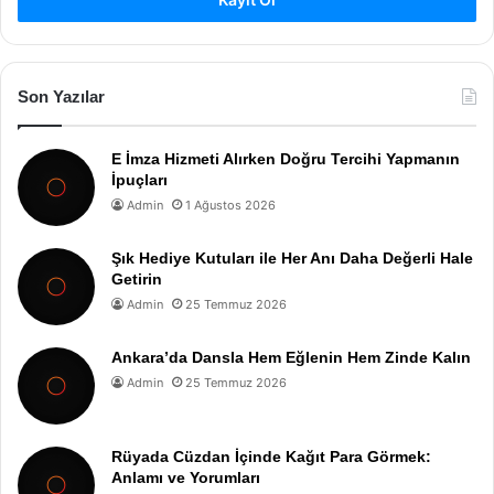
Son Yazılar
E İmza Hizmeti Alırken Doğru Tercihi Yapmanın
İpuçları
Admin
1 Ağustos 2026
Şık Hediye Kutuları ile Her Anı Daha Değerli Hale
Getirin
Admin
25 Temmuz 2026
Ankara’da Dansla Hem Eğlenin Hem Zinde Kalın
Admin
25 Temmuz 2026
Rüyada Cüzdan İçinde Kağıt Para Görmek:
Anlamı ve Yorumları