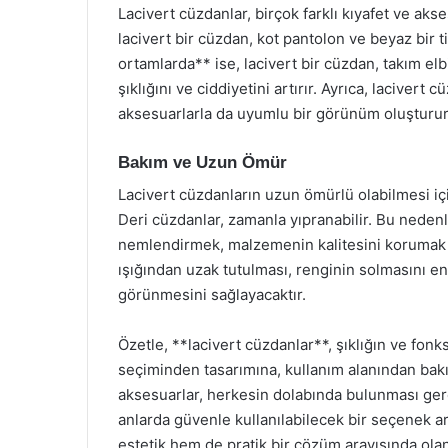
Lacivert cüzdanlar, birçok farklı kıyafet ve ak
lacivert bir cüzdan, kot pantolon ve beyaz bir
ortamlarda** ise, lacivert bir cüzdan, takım el
şıklığını ve ciddiyetini artırır. Ayrıca, lacivert
aksesuarlarla da uyumlu bir görünüm oluşturur
Bakım ve Uzun Ömür
Lacivert cüzdanların uzun ömürlü olabilmesi iç
Deri cüzdanlar, zamanla yıpranabilir. Bu neden
nemlendirmek, malzemenin kalitesini korumak 
ışığından uzak tutulması, renginin solmasını eng
görünmesini sağlayacaktır.
Özetle, **lacivert cüzdanlar**, şıklığın ve fon
seçiminden tasarımına, kullanım alanından bak
aksesuarlar, herkesin dolabında bulunması ge
anlarda güvenle kullanılabilecek bir seçenek ara
estetik hem de pratik bir çözüm arayışında olan