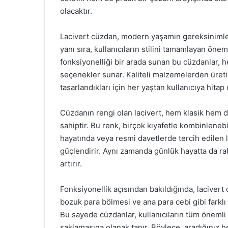
olacaktır.
Lacivert cüzdan, modern yaşamın gereksinimler
yanı sıra, kullanıcıların stilini tamamlayan önem
fonksiyonelliği bir arada sunan bu cüzdanlar,
seçenekler sunar. Kaliteli malzemelerden üretile
tasarlandıkları için her yaştan kullanıcıya hitap
Cüzdanın rengi olan lacivert, hem klasik hem 
sahiptir. Bu renk, birçok kıyafetle kombinleneb
hayatında veya resmi davetlerde tercih edilen l
güçlendirir. Aynı zamanda günlük hayatta da rah
artırır.
Fonksiyonellik açısından bakıldığında, lacivert 
bozuk para bölmesi ve ana para cebi gibi farklı a
Bu sayede cüzdanlar, kullanıcıların tüm önemli b
saklamasına olanak tanır. Böylece, aradığınız h