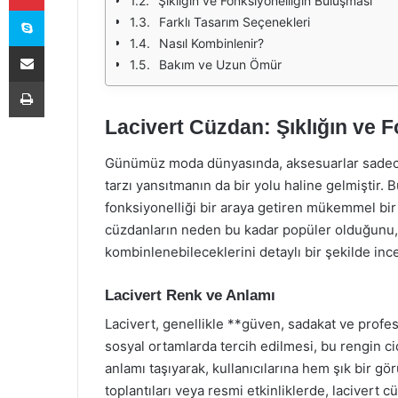
Şıklığın ve Fonksiyonelliğin Buluşması
Skype
Farklı Tasarım Seçenekleri
Nasıl Kombinlenir?
E-Posta ile paylaş
Bakım ve Uzun Ömür
Yazdır
Lacivert Cüzdan: Şıklığın ve 
Günümüz moda dünyasında, aksesuarlar sadece 
tarzı yansıtmanın da bir yolu haline gelmiştir.
fonksiyonelliği bir araya getiren mükemmel bir
cüzdanların neden bu kadar popüler olduğunu, h
kombinlenebileceklerini detaylı bir şekilde inc
Lacivert Renk ve Anlamı
Lacivert, genellikle **güven, sadakat ve profesyo
sosyal ortamlarda tercih edilmesi, bu rengin cid
anlamı taşıyarak, kullanıcılarına hem şık bir gö
toplantıları veya resmi etkinliklerde, lacivert c