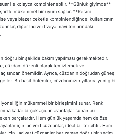
sesuar ile kolayca kombinlenebilir. **Günlük giyimde**,
 tişörtle mükemmel bir uyum sağlar. **Resmi
bise veya blazer ceketle kombinlendiğinde, kullanıcının
 cüzdanlar, diğer lacivert veya mavi tonlarındaki
.
in doğru bir şekilde bakım yapılması gerekmektedir.
le, cüzdanı düzenli olarak temizlemek ve
açısından önemlidir. Ayrıca, cüzdanın doğrudan güneş
eller. Bu basit önlemler, cüzdanınızın yıllarca yeni gibi
ksiyonelliğin mükemmel bir birleşimini sunar. Renk
ımına kadar birçok açıdan avantajlar sunan bu
reken parçalardır. Hem günlük yaşamda hem de özel
yanlar için lacivert cüzdanlar, ideal bir tercihtir. Hem
lar için, lacivert cüzdanlar her zaman doğru bir seçim