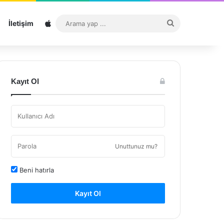
Sitemap
Arama
İletişim
yap
...
Kayıt Ol
Unuttunuz mu?
Beni hatırla
Kayıt Ol