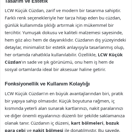
Tasarım ve Estetik
LCW Küçük Cüzdan, zarif ve modern bir tasarıma sahiptir.
Farklı renk seçenekleriyle her tarza hitap eden bu cüzdan,
günlük kullanımda şıklığı artırmak için mükemmel bir
tercihtir. Yumuşak dokusu ve kaliteli malzemesi sayesinde,
hem göz alıcı hem de dayanıklıdır. Cüzdanın dış yüzeyindeki
detaylar, minimalist bir estetik anlayışıyla tasarlanmış olup,
her ortamda rahatlıkla kullanılabilir. Özellikle,
LCW Küçük
Cüzdan
’ın sade ve şık görünümü, onu hem iş hem de
sosyal ortamlarda ideal bir aksesuar haline getirir.
Fonksiyonellik ve Kullanım Kolaylığı
LCW Küçük Cüzdan’ın en büyük avantajlarından biri, pratik
bir yapıya sahip olmasıdır. Küçük boyutuna rağmen, iç
kısmında yeterli alan sunarak kartlarınızı, nakit paralarınızı
ve diğer önemli eşyalarınızı düzenli bir şekilde saklamanıza
olanak tanır. Cüzdanın iç düzeni,
kart bölmeleri
,
bozuk
para cebi
ve
nakit bölmesi
ile donatılmıştır. Bu sayede,