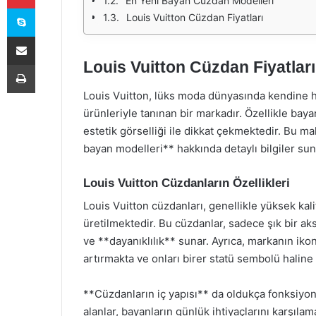
En Yeni Bayan Cüzdan Modelleri
Skype
Louis Vuitton Cüzdan Fiyatları
E-Posta ile paylaş
Louis Vuitton Cüzdan Fiyatları
Yazdır
Louis Vuitton, lüks moda dünyasında kendine has
ürünleriyle tanınan bir markadır. Özellikle baya
estetik görselliği ile dikkat çekmektedir. Bu m
bayan modelleri** hakkında detaylı bilgiler sun
Louis Vuitton Cüzdanların Özellikleri
Louis Vuitton cüzdanları, genellikle yüksek kali
üretilmektedir. Bu cüzdanlar, sadece şık bir a
ve **dayanıklılık** sunar. Ayrıca, markanın iko
artırmakta ve onları birer statü sembolü haline
**Cüzdanların iç yapısı** da oldukça fonksiyone
alanlar, bayanların günlük ihtiyaçlarını karşılam