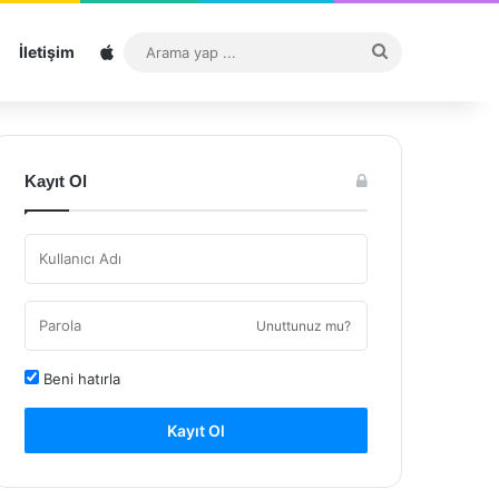
Sitemap
Arama
İletişim
yap
...
Kayıt Ol
Unuttunuz mu?
Beni hatırla
Kayıt Ol