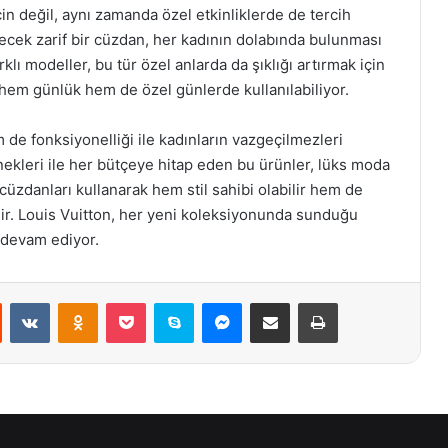
n değil, aynı zamanda özel etkinliklerde de tercih
ilecek zarif bir cüzdan, her kadının dolabında bulunması
lı modeller, bu tür özel anlarda da şıklığı artırmak için
hem günlük hem de özel günlerde kullanılabiliyor.
 de fonksiyonelliği ile kadınların vazgeçilmezleri
enekleri ile her bütçeye hitap eden bu ürünler, lüks moda
cüzdanları kullanarak hem stil sahibi olabilir hem de
bilir. Louis Vuitton, her yeni koleksiyonunda sunduğu
e devam ediyor.
st
Reddit
VKontakte
Odnoklassniki
Pocket
Skype
Messenger
E-Posta ile paylaş
Yazdır