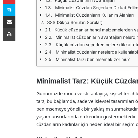
Küçük Cüzdanların Avantajları
Skype
Minimalist Cüzdan Seçerken Dikkat Edilm
Minimalist Cüzdanların Kullanım Alanları
E-Posta ile paylaş
SSS (Sıkça Sorulan Sorular)
Yazdır
Küçük cüzdanlar hangi malzemelerden ya
Minimalist cüzdanların avantajları nelerdi
Küçük cüzdan seçerken nelere dikkat et
Minimalist cüzdanlar nerelerde kullanılabil
Minimalist tarzı benimsemek zor mu?
Minimalist Tarz: Küçük Cüzdan
Günümüzde moda ve stil anlayışı, kişisel tercihl
tarz, bu bağlamda, sade ve işlevsel tasarımları
benimsemeye yönelik bir yaklaşım sunmaktadır.
yaşam unsurlarında da kendini göstermektedir. B
cüzdanların kadınlar için neden ideal bir seçim 