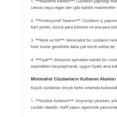
1. **Malzeme Kalitesi**: Cüzdanın yapıldığı malz
canvas veya vegan deri gibi kaliteli malzemeler t
2. **Fonksiyonel Tasarım**: Cüzdanın iç yapısını
Kart yerleri, bozuk para bölmesi ve ana para böl
3. **Renk ve Stil**: Minimalist bir cüzdanın renk 
Nötr tonlar genellikle daha çok tercih edilse de, f
4. **Fiyat**: Bütçenizi aşmadan kaliteli bir c
seçenekleri karşılaştırarak, uygun fiyatlı ama kali
Minimalist Cüzdanların Kullanım Alanları
Küçük cüzdanlar, birçok farklı ortamda kullanılabi
1. **Günlük Kullanım**: Alışverişe çıkarken, ar
cüzdan idealdir. Hafif yapısı sayesinde yanınızd