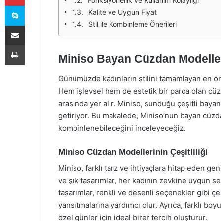
Fonksiyonellik ve Kullanım Kolaylığı
Skype
Kalite ve Uygun Fiyat
Stil ile Kombinleme Önerileri
E-Posta ile paylaş
Yazdır
Miniso Bayan Cüzdan Modelleri 
Günümüzde kadınların stilini tamamlayan en ön
Hem işlevsel hem de estetik bir parça olan cüz
arasında yer alır. Miniso, sunduğu çeşitli bayan
getiriyor. Bu makalede, Miniso’nun bayan cüzdan
kombinlenebileceğini inceleyeceğiz.
Miniso Cüzdan Modellerinin Çeşitliliği
Miniso, farklı tarz ve ihtiyaçlara hitap eden ge
ve şık tasarımlar, her kadının zevkine uygun s
tasarımlar, renkli ve desenli seçenekler gibi çeşit
yansıtmalarına yardımcı olur. Ayrıca, farklı b
özel günler için ideal birer tercih oluşturur.