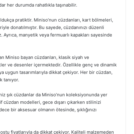
r her durumda rahatlıkla taşınabilir.
dukça pratiktir. Miniso’nun cüzdanları, kart bölmeleri,
yle donatılmıştır. Bu sayede, cüzdanınızı düzenli
iz. Ayrıca, manyetik veya fermuarlı kapakları sayesinde
n Miniso bayan cüzdanları, klasik siyah ve
nkler ve desenler içermektedir. Özellikle genç ve dinamik
ya uygun tasarımlarıyla dikkat çekiyor. Her bir cüzdan,
k tanıyor.
niz şık cüzdanlar da Miniso’nun koleksiyonunda yer
f cüzdan modelleri, gece dışarı çıkarken stilinizi
ece bir aksesuar olmanın ötesinde, şıklığınızı
stu fiyatlarıyla da dikkat çekiyor. Kaliteli malzemeden