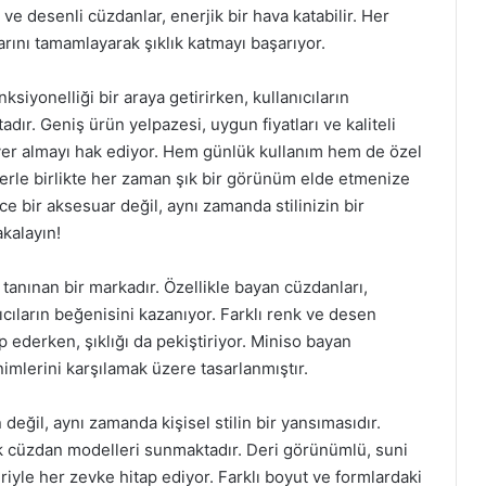
 ve desenli cüzdanlar, enerjik bir hava katabilir. Her
arını tamamlayarak şıklık katmayı başarıyor.
ksiyonelliği bir araya getirirken, kullanıcıların
adır. Geniş ürün yelpazesi, uygun fiyatları ve kaliteli
 yer almayı hak ediyor. Hem günlük kullanım hem de özel
lerle birlikte her zaman şık bir görünüm elde etmenize
e bir aksesuar değil, aynı zamanda stilinizin bir
akalayın!
e tanınan bir markadır. Özellikle bayan cüzdanları,
nıcıların beğenisini kazanıyor. Farklı renk ve desen
p ederken, şıklığı da pekiştiriyor. Miniso bayan
imlerini karşılamak üzere tasarlanmıştır.
değil, aynı zamanda kişisel stilin bir yansımasıdır.
ık cüzdan modelleri sunmaktadır. Deri görünümlü, suni
le her zevke hitap ediyor. Farklı boyut ve formlardaki