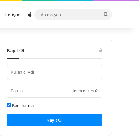
Sitemap
Arama
İletişim
yap
...
Kayıt Ol
Unuttunuz mu?
Beni hatırla
Kayıt Ol