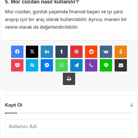
5. Mor cüzdan nasıl kullanılır?
Mor cüzdan, günlük yaşamda finansal başarı ve iyi şans
arayışı için bir araç olarak kullanılabilir. Ayrıca, manevi bir
nesne olarak da değerlendirilebilir.
Facebook
X
LinkedIn
Tumblr
Pinterest
Reddit
VKontakte
Odnok
Pocket
Skype
Messenger
WhatsApp
Telegram
Viber
Line
E-Posta ile payla
Yazdır
Kayıt Ol