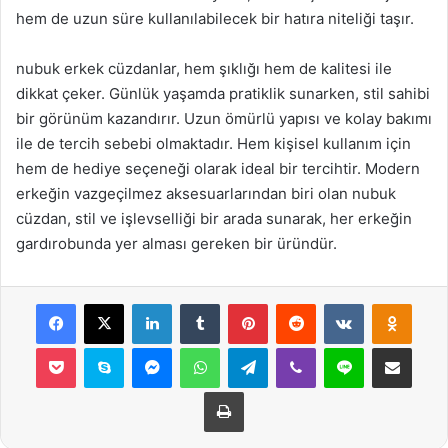
hem de uzun süre kullanılabilecek bir hatıra niteliği taşır.
nubuk erkek cüzdanlar, hem şıklığı hem de kalitesi ile
dikkat çeker. Günlük yaşamda pratiklik sunarken, stil sahibi
bir görünüm kazandırır. Uzun ömürlü yapısı ve kolay bakımı
ile de tercih sebebi olmaktadır. Hem kişisel kullanım için
hem de hediye seçeneği olarak ideal bir tercihtir. Modern
erkeğin vazgeçilmez aksesuarlarından biri olan nubuk
cüzdan, stil ve işlevselliği bir arada sunarak, her erkeğin
gardırobunda yer alması gereken bir üründür.
Facebook
X
LinkedIn
Tumblr
Pinterest
Reddit
VKontakte
Odnok
Pocket
Skype
Messenger
WhatsApp
Telegram
Viber
Line
E-Posta ile payla
Yazdır