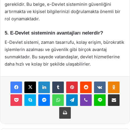
gereklidir. Bu belge, e-Devlet sisteminin güvenliğini
artırmakta ve kişisel bilgilerinizi doğrulamakta önemli bir
rol oynamaktadır.
5. E-Devlet sisteminin avantajları nelerdir?
E-Devlet sistemi, zaman tasarrufu, kolay erişim, bürokratik
işlemlerin azalması ve güvenlik gibi birçok avantaj
sunmaktadır. Bu sayede vatandaşlar, devlet hizmetlerine
daha hızlı ve kolay bir şekilde ulaşabilirler.
Facebook
X
LinkedIn
Tumblr
Pinterest
Reddit
VKontakte
Odnok
Pocket
Skype
Messenger
WhatsApp
Telegram
Viber
Line
E-Posta ile payla
Yazdır