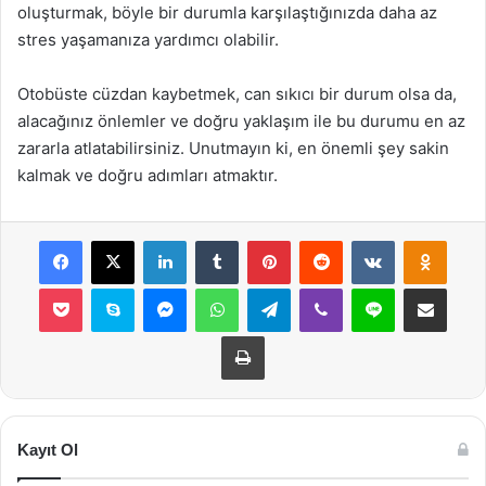
oluşturmak, böyle bir durumla karşılaştığınızda daha az
stres yaşamanıza yardımcı olabilir.
Otobüste cüzdan kaybetmek, can sıkıcı bir durum olsa da,
alacağınız önlemler ve doğru yaklaşım ile bu durumu en az
zararla atlatabilirsiniz. Unutmayın ki, en önemli şey sakin
kalmak ve doğru adımları atmaktır.
Facebook
X
LinkedIn
Tumblr
Pinterest
Reddit
VKontakte
Odnok
Pocket
Skype
Messenger
WhatsApp
Telegram
Viber
Line
E-Posta ile payla
Yazdır
Kayıt Ol