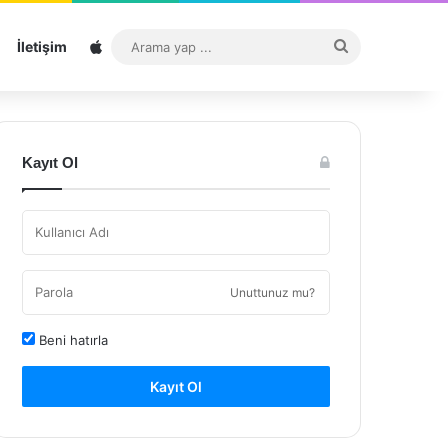
Sitemap
Arama
İletişim
yap
...
Kayıt Ol
Unuttunuz mu?
Beni hatırla
Kayıt Ol