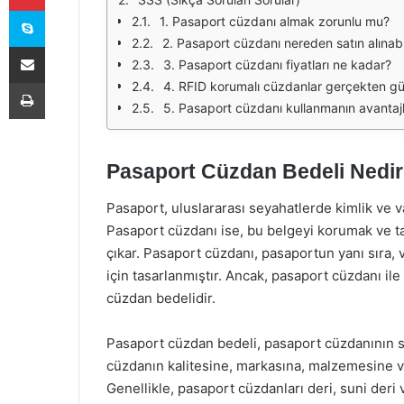
Skype
1. Pasaport cüzdanı almak zorunlu mu?
2. Pasaport cüzdanı nereden satın alınabi
E-Posta ile paylaş
3. Pasaport cüzdanı fiyatları ne kadar?
Yazdır
4. RFID korumalı cüzdanlar gerçekten gü
5. Pasaport cüzdanı kullanmanın avantajla
Pasaport Cüzdan Bedeli Nedi
Pasaport, uluslararası seyahatlerde kimlik ve va
Pasaport cüzdanı ise, bu belgeyi korumak ve ta
çıkar. Pasaport cüzdanı, pasaportun yanı sıra, vi
için tasarlanmıştır. Ancak, pasaport cüzdanı ile
cüzdan bedelidir.
Pasaport cüzdan bedeli, pasaport cüzdanının sa
cüzdanın kalitesine, markasına, malzemesine ve
Genellikle, pasaport cüzdanları deri, suni der