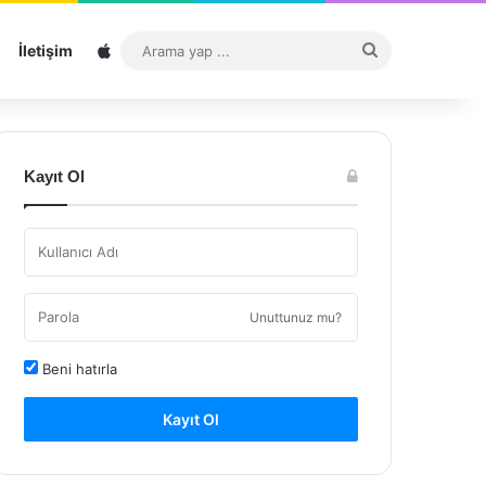
Sitemap
Arama
İletişim
yap
...
Kayıt Ol
Unuttunuz mu?
Beni hatırla
Kayıt Ol