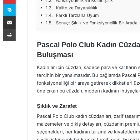
Fonksiyonellik ve Kullanışlılık
Skype
Kalite ve Dayanıklılık
Farklı Tarzlarla Uyum
E-Posta ile paylaş
Sonuç: Şıklık ve Fonksiyonellik Bir Arada
Yazdır
Pascal Polo Club Kadın Cüzdan
Buluşması
Kadınlar için cüzdan, sadece para ve kartların s
tercihin bir yansımasıdır. Bu bağlamda Pascal P
fonksiyonelliği bir araya getirerek dikkatleri ü
öne çıkan bu cüzdan, modern kadının ihtiyaçları
Şıklık ve Zarafet
Pascal Polo Club kadın cüzdanları, zarif tasarım
malzemeler ve dikiş detayları, cüzdanın premi
seçenekleri, her kadının tarzına ve kıyafetlerin
siyah, ister canlı bir kırmızı tercih edin, bu c