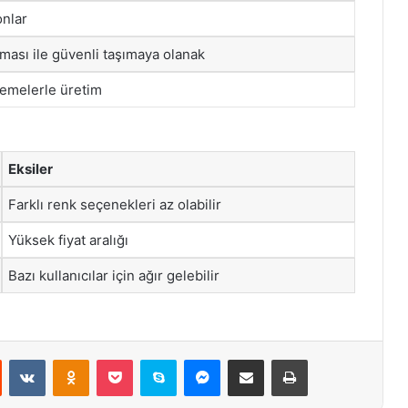
onlar
ası ile güvenli taşımaya olanak
emelerle üretim
Eksiler
Farklı renk seçenekleri az olabilir
Yüksek fiyat aralığı
Bazı kullanıcılar için ağır gelebilir
st
Reddit
VKontakte
Odnoklassniki
Pocket
Skype
Messenger
E-Posta ile paylaş
Yazdır