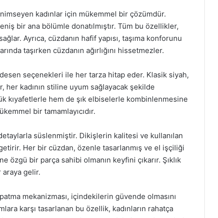
 benimseyen kadınlar için mükemmel bir çözümdür.
eniş bir ana bölümle donatılmıştır. Tüm bu özellikler,
ağlar. Ayrıca, cüzdanın hafif yapısı, taşıma konforunu
nlarında taşırken cüzdanın ağırlığını hissetmezler.
desen seçenekleri ile her tarza hitap eder. Klasik siyah,
ler, her kadının stiline uyum sağlayacak şekilde
lük kıyafetlerle hem de şık elbiselerle kombinlenmesine
n mükemmel bir tamamlayıcıdır.
taylarla süslenmiştir. Dikişlerin kalitesi ve kullanılan
tirir. Her bir cüzdan, özenle tasarlanmış ve el işçiliği
e özgü bir parça sahibi olmanın keyfini çıkarır. Şıklık
 araya gelir.
apatma mekanizması, içindekilerin güvende olmasını
lara karşı tasarlanan bu özellik, kadınların rahatça