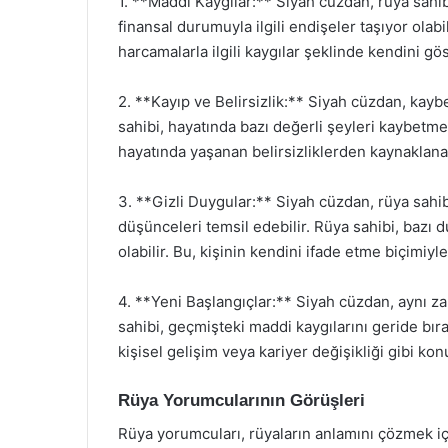
1. **Maddi Kaygılar:** Siyah cüzdan, rüya sahibi
finansal durumuyla ilgili endişeler taşıyor olabil
harcamalarla ilgili kaygılar şeklinde kendini gös
2. **Kayıp ve Belirsizlik:** Siyah cüzdan, kay
sahibi, hayatında bazı değerli şeyleri kaybetme 
hayatında yaşanan belirsizliklerden kaynaklanab
3. **Gizli Duygular:** Siyah cüzdan, rüya sahib
düşünceleri temsil edebilir. Rüya sahibi, bazı 
olabilir. Bu, kişinin kendini ifade etme biçimiyl
4. **Yeni Başlangıçlar:** Siyah cüzdan, aynı za
sahibi, geçmişteki maddi kaygılarını geride bır
kişisel gelişim veya kariyer değişikliği gibi konul
Rüya Yorumcularının Görüşleri
Rüya yorumcuları, rüyaların anlamını çözmek iç