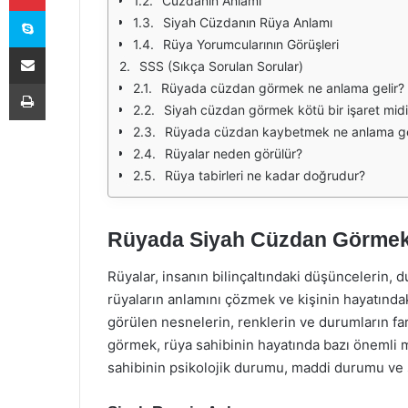
Cüzdanın Anlamı
Skype
Siyah Cüzdanın Rüya Anlamı
Rüya Yorumcularının Görüşleri
E-Posta ile paylaş
SSS (Sıkça Sorulan Sorular)
Yazdır
Rüyada cüzdan görmek ne anlama gelir?
Siyah cüzdan görmek kötü bir işaret midi
Rüyada cüzdan kaybetmek ne anlama ge
Rüyalar neden görülür?
Rüya tabirleri ne kadar doğrudur?
Rüyada Siyah Cüzdan Görmek:
Rüyalar, insanın bilinçaltındaki düşüncelerin, d
rüyaların anlamını çözmek ve kişinin hayatındak
görülen nesnelerin, renklerin ve durumların fa
görmek, rüya sahibinin hayatında bazı önemli me
sahibinin psikolojik durumu, maddi durumu ve sos