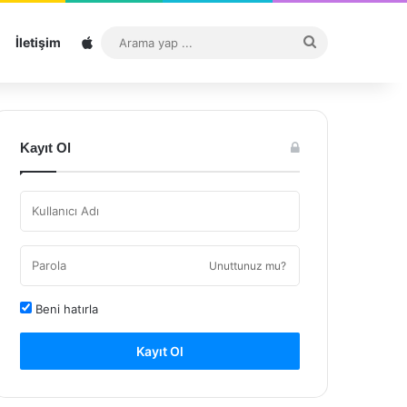
Sitemap
Arama
İletişim
yap
...
Kayıt Ol
Unuttunuz mu?
Beni hatırla
Kayıt Ol