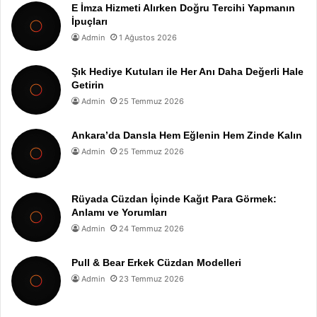
E İmza Hizmeti Alırken Doğru Tercihi Yapmanın
İpuçları
Admin
1 Ağustos 2026
Şık Hediye Kutuları ile Her Anı Daha Değerli Hale
Getirin
Admin
25 Temmuz 2026
Ankara’da Dansla Hem Eğlenin Hem Zinde Kalın
Admin
25 Temmuz 2026
Rüyada Cüzdan İçinde Kağıt Para Görmek:
Anlamı ve Yorumları
Admin
24 Temmuz 2026
Pull & Bear Erkek Cüzdan Modelleri
Admin
23 Temmuz 2026