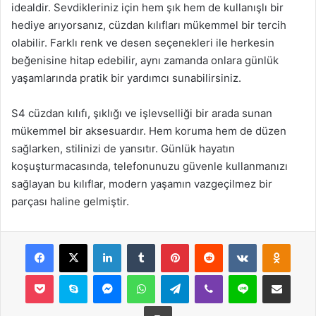
idealdir. Sevdikleriniz için hem şık hem de kullanışlı bir
hediye arıyorsanız, cüzdan kılıfları mükemmel bir tercih
olabilir. Farklı renk ve desen seçenekleri ile herkesin
beğenisine hitap edebilir, aynı zamanda onlara günlük
yaşamlarında pratik bir yardımcı sunabilirsiniz.
S4 cüzdan kılıfı, şıklığı ve işlevselliği bir arada sunan
mükemmel bir aksesuardır. Hem koruma hem de düzen
sağlarken, stilinizi de yansıtır. Günlük hayatın
koşuşturmacasında, telefonunuzu güvenle kullanmanızı
sağlayan bu kılıflar, modern yaşamın vazgeçilmez bir
parçası haline gelmiştir.
Facebook
X
LinkedIn
Tumblr
Pinterest
Reddit
VKontakte
Odnok
Pocket
Skype
Messenger
WhatsApp
Telegram
Viber
Line
E-Posta ile payla
Yazdır