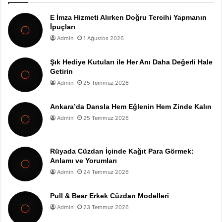
E İmza Hizmeti Alırken Doğru Tercihi Yapmanın
İpuçları
Admin
1 Ağustos 2026
Şık Hediye Kutuları ile Her Anı Daha Değerli Hale
Getirin
Admin
25 Temmuz 2026
Ankara’da Dansla Hem Eğlenin Hem Zinde Kalın
Admin
25 Temmuz 2026
Rüyada Cüzdan İçinde Kağıt Para Görmek:
Anlamı ve Yorumları
Admin
24 Temmuz 2026
Pull & Bear Erkek Cüzdan Modelleri
Admin
23 Temmuz 2026