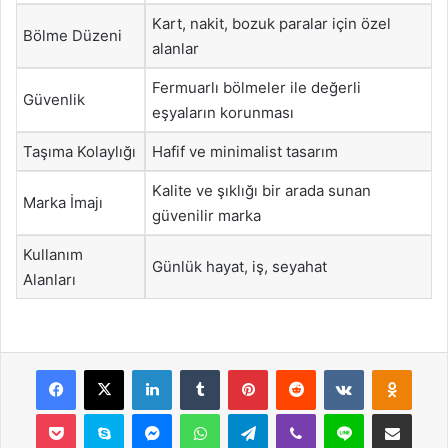
Kart, nakit, bozuk paralar için özel
Bölme Düzeni
alanlar
Fermuarlı bölmeler ile değerli
Güvenlik
eşyaların korunması
Taşıma Kolaylığı
Hafif ve minimalist tasarım
Kalite ve şıklığı bir arada sunan
Marka İmajı
güvenilir marka
Kullanım
Günlük hayat, iş, seyahat
Alanları
Facebook
X
LinkedIn
Tumblr
Pinterest
Reddit
VKontakte
Odnok
Pocket
Skype
Messenger
WhatsApp
Telegram
Viber
Line
E-Posta ile payla