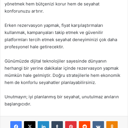
yönetmek hem bütçenizi korur hem de seyahat
konforunuzu artırır.
Erken rezervasyon yapmak, fiyat karşılaştırmaları
kullanmak, kampanyaları takip etmek ve güvenilir
platformları tercih etmek seyahat deneyiminizi çok daha
profesyonel hale getirecektir.
Günümüzde dijital teknolojiler sayesinde dünyanın
herhangi bir yerine dakikalar içinde rezervasyon yapmak
mümkün hale gelmiştir. Doğru stratejilerle hem ekonomik
hem de konforlu seyahatler planlayabilirsiniz.
Unutmayın; iyi planlanmış bir seyahat, unutulmaz anıların
başlangıcıdır.
Facebook
X
LinkedIn
Tumblr
Pinterest
Reddit
VKontakte
Odnok