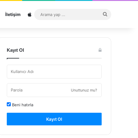
Sitemap
Arama
İletişim
yap
...
Kayıt Ol
Unuttunuz mu?
Beni hatırla
Kayıt Ol