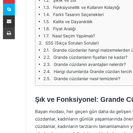
Şıklık ve Stil
Skype
Fonksiyonellik ve Kullanım Kolaylığı
Farklı Tasarım Seçenekleri
E-Posta ile paylaş
Kalite ve Dayanıklılık
Yazdır
Fiyat Aralığı
Nasıl Seçim Yapılmalı?
SSS (Sıkça Sorulan Sorular)
Grande cüzdanlar hangi malzemelerden ü
Grande cüzdanların fiyatları ne kadar?
Grande cüzdanın avantajları nelerdir?
Hangi durumlarda Grande cüzdan tercih e
Grande cüzdanlar nasıl temizlenir?
Şık ve Fonksiyonel: Grande C
Bayan modası, her geçen gün daha da gelişen ve
cüzdanlar, kadınların günlük yaşamlarında öne
cüzdanlar, kadınların tarzlarını tamamlamanın ya