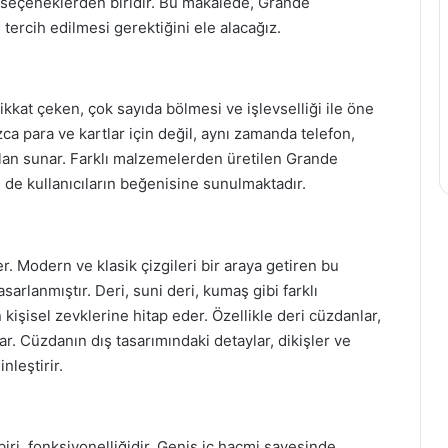
 seçeneklerden biridir. Bu makalede, Grande
 tercih edilmesi gerektiğini ele alacağız.
kkat çeken, çok sayıda bölmesi ve işlevselliği ile öne
ca para ve kartlar için değil, aynı zamanda telefon,
 alan sunar. Farklı malzemelerden üretilen Grande
 de kullanıcıların beğenisine sunulmaktadır.
r. Modern ve klasik çizgileri bir araya getiren bu
arlanmıştır. Deri, suni deri, kumaş gibi farklı
kişisel zevklerine hitap eder. Özellikle deri cüzdanlar,
kar. Cüzdanın dış tasarımındaki detaylar, dikişler ve
leştirir.
ri, fonksiyonelliğidir. Geniş iç hacmi sayesinde,