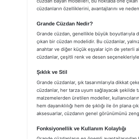
cüzdan bayan modelleri, bu noktada öne çıkan
cüzdanların özelliklerini, avantajlarını ve neden
Grande Cüzdan Nedir?
Grande cüzdan, genellikle büyük boyutlarıyla di
çıkan bir cüzdan modelidir. Bu cüzdanlar, yalnız
anahtar ve diğer küçük eşyalar için de yeterli
cüzdanlar, çeşitli renk ve desen seçenekleriyle
Şıklık ve Stil
Grande cüzdanlar, şık tasarımlarıyla dikkat çeke
cüzdanlar, her tarza uyum sağlayacak şekilde tas
malzemelerden üretilen modeller, kullanıcıların 
hem dayanıklılığı hem de şıklığı ile ön plana çı
aksesuarlar, cüzdanın genel görünümünü zengin
Fonksiyonellik ve Kullanım Kolaylığı
Grande cüzdanların en önemli avantajlarından bi