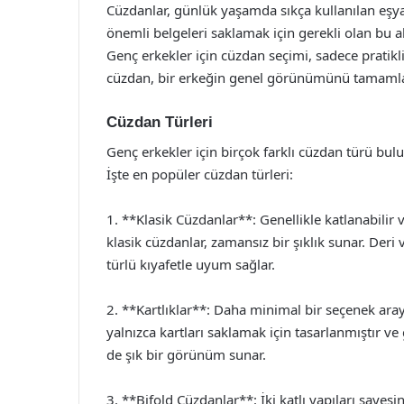
Cüzdanlar, günlük yaşamda sıkça kullanılan eşyala
önemli belgeleri saklamak için gerekli olan bu ak
Genç erkekler için cüzdan seçimi, sadece pratikl
cüzdan, bir erkeğin genel görünümünü tamamlayab
Cüzdan Türleri
Genç erkekler için birçok farklı cüzdan türü bulun
İşte en popüler cüzdan türleri:
1. **Klasik Cüzdanlar**: Genellikle katlanabilir 
klasik cüzdanlar, zamansız bir şıklık sunar. Der
türlü kıyafetle uyum sağlar.
2. **Kartlıklar**: Daha minimal bir seçenek araya
yalnızca kartları saklamak için tasarlanmıştır ve
de şık bir görünüm sunar.
3. **Bifold Cüzdanlar**: İki katlı yapıları saye