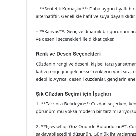
– **Sentetik Kumaşlar**: Daha uygun fiyatlı bir 
alternatiftir. Genellikle hafif ve suya dayanıklıdır.
– **Kanvas**: Genç ve dinamik bir görünüm araya
ve desenli seçenekleri ile dikkat çeker.
Renk ve Desen Seçenekleri
Cüzdanın rengi ve deseni, kişisel tarzı yansıtman
kahverengi gibi geleneksel renklerin yanı sıra, m
edebilir. Ayrıca, desenli cüzdanlar, gençlerin enerj
Şık Cüzdan Seçimi için İpuçları
1. **Tarzınızı Belirleyin**: Cüzdan seçerken, ken
görünüm mü yoksa modern bir tarz mı arıyorsun
2. **İşlevselliği Göz Önünde Bulundurun**: Cüzd
saklayabileceğini düşünün. Günlük ihtiyaçlarını