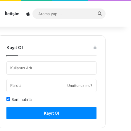
Sitemap
Arama
İletişim
yap
...
Kayıt Ol
Unuttunuz mu?
Beni hatırla
Kayıt Ol