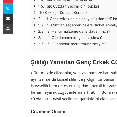
Skype
Şık Cüzdan Seçimi için İpuçları
SSS (Sıkça Sorulan Sorular)
E-Posta ile paylaş
1. Genç erkekler için en iyi cüzdan türü ha
Yazdır
2. Cüzdan seçerken nelere dikkat etmeli
3. Hangi malzeme daha dayanıklıdır?
4. Cüzdanımın rengi nasıl olmalı?
5. Cüzdanımı nasıl temizlemeliyim?
Şıklığı Yansıtan Genç Erkek C
Günümüzde cüzdanlar, yalnızca para ve kart sakl
aynı zamanda kişisel stilin ve şıklığın bir yansı
işlevsellik hem de estetik açıdan önemli bir yere
tamamlayarak özgüvenlerini artırabilir. Bu maka
cüzdanların nasıl seçilmesi gerektiğini ele alacağ
Cüzdanın Önemi